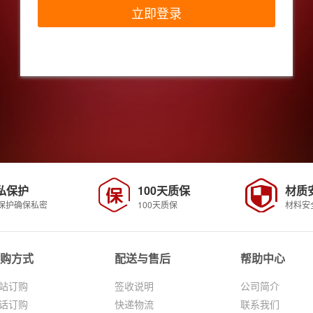
私保护
100天质保
材质
保护确保私密
100天质保
材料安
购方式
配送与售后
帮助中心
站订购
签收说明
公司简介
话订购
快递物流
联系我们