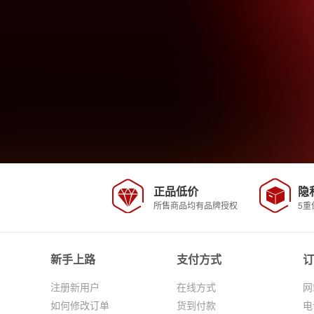
正品低价
隐
所售商品均有品牌授权
5重
新手上路
支付方式
订
注册新用户
在线方式
网
如何修改订单
货到付款
电